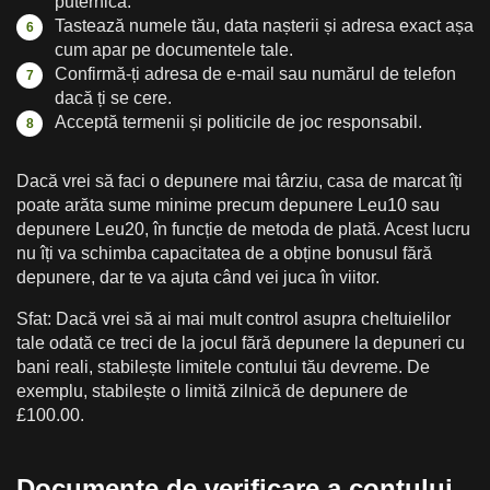
puternică.
Tastează numele tău, data nașterii și adresa exact așa
cum apar pe documentele tale.
Confirmă-ți adresa de e-mail sau numărul de telefon
dacă ți se cere.
Acceptă termenii și politicile de joc responsabil.
Dacă vrei să faci o depunere mai târziu, casa de marcat îți
poate arăta sume minime precum depunere Leu10 sau
depunere Leu20, în funcție de metoda de plată. Acest lucru
nu îți va schimba capacitatea de a obține bonusul fără
depunere, dar te va ajuta când vei juca în viitor.
Sfat: Dacă vrei să ai mai mult control asupra cheltuielilor
tale odată ce treci de la jocul fără depunere la depuneri cu
bani reali, stabilește limitele contului tău devreme. De
exemplu, stabilește o limită zilnică de depunere de
£100.00.
Documente de verificare a contului