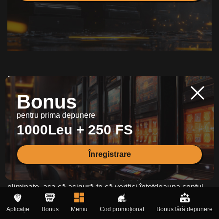
Poți obține un bonus fără depunere de la Freshbet Casino
dacă îndeplinești anumite cerințe. Acest tip de bonus îți
Bonus
poate oferi bani suplimentari sau rotiri gratuite fără a fi
nevoie să faci o primă depunere. Înainte de a pune bani
pentru prima depunere
reali într-un cont de cazinou, această metodă este adesea
1000Leu + 250 FS
folosită pentru a testa lobby-ul, a privi sloturile prezentate și
a vedea cât de ușor este să retragi. Regulile,
Înregistrare
disponibilitatea și valoarea pot fi diferite în funcție de țara
jucătorului și de statutul de membru. Bonusurile fără
depunere au adesea limite de timp și pot fi modificate sau
eliminate, așa că asigură-te că verifici întotdeauna contul
tău Freshbet sau pagina promoției pentru cei mai actuali
termeni.
Aplicație
Bonus
Meniu
Cod promoțional
Bonus fără depunere