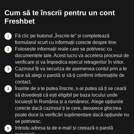
Cum să te înscrii pentru un cont
Freshbet
Fă clic pe butonul „Înscrie-te” și completează
formularul scurt cu informații corecte despre tine.
Folosește informații reale care se potrivesc cu
documentele tale. Acest lucru va accelera procesul de
verificare și va împiedica eșecul retragerilor în viitor.
Cazinoul îți va securiza de asemenea contul prin a te
face să alegi o parolă și să-ți confirmi informațiile de
contact.
Înainte de a te putea înscrie, s-ar putea să ți se ceară
să dovedești că ești eligibil pe baza locului unde
locuiești în România și a românesc. Alege opțiunile
corecte dacă cazinoul ți le cere, deoarece ghicirea
poate duce la verificări suplimentare dacă opțiunile nu
se potrivesc.
Introdu adresa ta de e-mail și creează o parolă