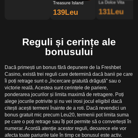
La Dolce Vita
Treasure Island
Heist
131Leu
139Leu
450Leu
Reguli și cerințe ale
bonusului
Dacă primești un bonus fără depunere de la Freshbet
Casino, există trei reguli care determină dacă banii pe care
îi poți retrage sunt o „încercare gratuită drăguță” sau o
victorie reală. Acestea sunt cerințele de pariere,
ponderarea jocurilor și limita maximă de retragere. Poți
alege jocurile potrivite și nu vei irosi jocul eligibil dacă
citești acești termeni înainte de a roti. Dacă revendici un
bonus gratuit mic precum Leu20, termenii pot limita suma
pe care o poți retrage sau îți pot permite să o convertești în
numerar. Acordă atenție acestor reguli, deoarece ele vor
afecta toate pariurile tale în timp ce bonusul este activ.