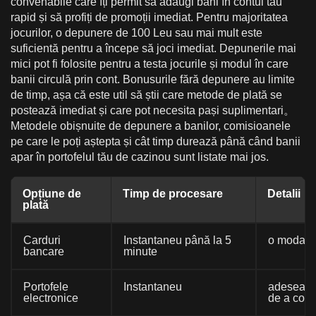
convenabile care îți permit să adaugi bani în contul tău
rapid și să profiți de promoții imediat. Pentru majoritatea
jocurilor, o depunere de 100 Leu sau mai mult este
suficientă pentru a începe să joci imediat. Depunerile mai
mici pot fi folosite pentru a testa jocurile și modul în care
banii circulă prin cont. Bonusurile fără depunere au limite
de timp, așa că este util să știi care metode de plată se
postează imediat și care pot necesita pași suplimentari。
Metodele obișnuite de depunere a banilor, comisioanele
pe care le poți aștepta și cât timp durează până când banii
apar în portofelul tău de cazinou sunt listate mai jos.
Opțiune de
Timp de procesare
Detalii
plată
Carduri
Instantaneu până la 5
o modalit
bancare
minute
Portofele
Instantaneu
adesea ce
electronice
de a cont