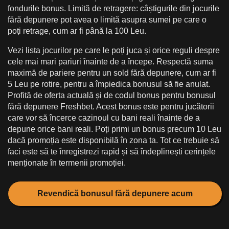
fondurile bonus. Limită de retragere: câștigurile din jocurile
fără depunere pot avea o limită asupra sumei pe care o
poți retrage, cum ar fi până la 100 Leu.
Vezi lista jocurilor pe care le poți juca și orice reguli despre
cele mai mari pariuri înainte de a începe. Respectă suma
maximă de pariere pentru un sold fără depunere, cum ar fi
5 Leu pe rotire, pentru a împiedica bonusul să fie anulat.
Profită de oferta actuală și de codul bonus pentru bonusul
fără depunere Freshbet. Acest bonus este pentru jucătorii
care vor să încerce cazinoul cu bani reali înainte de a
depune orice bani reali. Poți primi un bonus precum 10 Leu
dacă promoția este disponibilă în zona ta. Tot ce trebuie să
faci este să te înregistrezi rapid și să îndeplinești cerințele
menționate în termenii promoției.
Revendică bonusul fără depunere acum