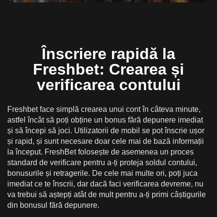
Înscriere rapidă la
Freshbet: Crearea și
verificarea contului
Freshbet face simplă crearea unui cont în câteva minute,
astfel încât să poți obține un bonus fără depunere imediat
și să începi să joci. Utilizatorii de mobil se pot înscrie ușor
și rapid, și sunt necesare doar cele mai de bază informații
la început. FreshBet folosește de asemenea un proces
standard de verificare pentru a-ți proteja soldul contului,
bonusurile și retragerile. De cele mai multe ori, poți juca
imediat ce te înscrii, dar dacă faci verificarea devreme, nu
va trebui să aștepți atât de mult pentru a-ți primi câștigurile
din bonusul fără depunere.