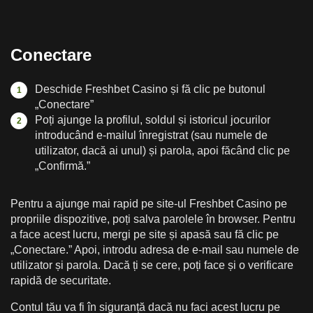
Conectare
Deschide Freshbet Casino și fă clic pe butonul
„Conectare”
Poți ajunge la profilul, soldul și istoricul jocurilor
introducând e-mailul înregistrat (sau numele de
utilizator, dacă ai unul) și parola, apoi făcând clic pe
„Confirmă.”
Pentru a ajunge mai rapid pe site-ul Freshbet Casino pe
propriile dispozitive, poți salva parolele în browser. Pentru
a face acest lucru, mergi pe site și apasă sau fă clic pe
„Conectare.” Apoi, introdu adresa de e-mail sau numele de
utilizator și parola. Dacă ți se cere, poți face și o verificare
rapidă de securitate.
Contul tău va fi în siguranță dacă nu faci acest lucru pe