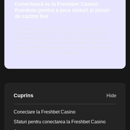
Conectează-te la Freshbet Casino
România pentru a juca sloturi și jocuri
de cazino live
Odată ce te conectezi, poți merge direct la sloturi,
mese live și casier. De la România, te poți conecta
pentru a-ți gestiona Leu, a revendica bonusuri și a
continua de unde ai rămas ca românesc. Dacă nu ai
jucat niciodată, creează un cont pentru a obține acces
complet și a începe să joci imediat.
Cuprins
Hide
Conectare la Freshbet Casino
Sfaturi pentru conectarea la Freshbet Casino