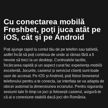
Cu conectarea mobilă
Freshbet, poți juca atât pe
iOS, cât și pe Android
Poți ajunge rapid la contul tău de pe telefon sau tabletă,
astfel încât să poți continua de unde ai rămas fără a fi
nevoie să treci la un desktop. Controalele tactile,
încărcarea rapidă și un aspect curat fac experiența mobilă
excelentă. Jocurile, casierul și serviciul clienți sunt toate
ușor de accesat. Pe iOS și Android, poți folosi browserul
telefonului pentru a te conecta, iar interfața se va adapta de
obicei automat la dimensiunea ecranului. Pentru siguranța
sesiunii tale în timp ce joci și folosești casierul, asigură-te
că ai o conexiune stabilă dacă joci din România.