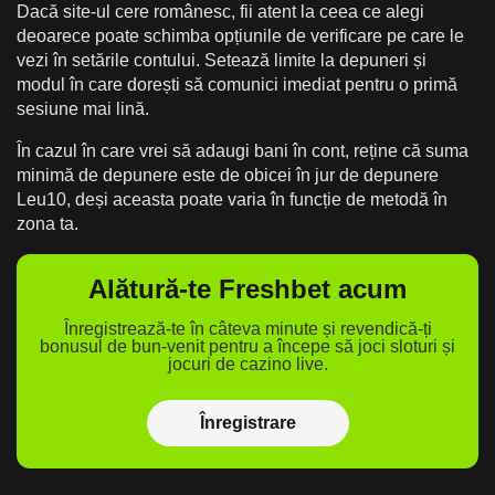
Dacă site-ul cere românesc, fii atent la ceea ce alegi
deoarece poate schimba opțiunile de verificare pe care le
vezi în setările contului. Setează limite la depuneri și
modul în care dorești să comunici imediat pentru o primă
sesiune mai lină.
În cazul în care vrei să adaugi bani în cont, reține că suma
minimă de depunere este de obicei în jur de depunere
Leu10, deși aceasta poate varia în funcție de metodă în
zona ta.
Alătură-te Freshbet acum
Înregistrează-te în câteva minute și revendică-ți
bonusul de bun-venit pentru a începe să joci sloturi și
jocuri de cazino live.
Înregistrare