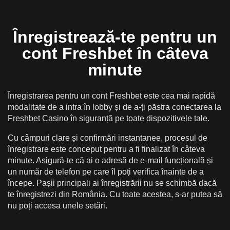
Înregistrează-te pentru un
cont Freshbet în câteva
minute
Înregistrarea pentru un cont Freshbet este cea mai rapidă
modalitate de a intra în lobby și de a-ți păstra conectarea la
Freshbet Casino în siguranță pe toate dispozitivele tale.
Cu câmpuri clare și confirmări instantanee, procesul de
înregistrare este conceput pentru a fi finalizat în câteva
minute. Asigură-te că ai o adresă de e-mail funcțională și
un număr de telefon pe care îl poți verifica înainte de a
începe. Pașii principali ai înregistrării nu se schimbă dacă
te înregistrezi din România. Cu toate acestea, s-ar putea să
nu poți accesa unele setări.