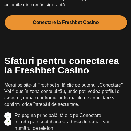
acțiunile din cont în siguranță.
Conectare la Freshbet Casino
Sfaturi pentru conectarea
la Freshbet Casino
Mergi pe site-ul Freshbet și fă clic pe butonul „Conectare”.
Vei fi dus în zona contului tău, unde poți vedea profilul și
casierul, după ce introduci informațiile de conectare și
confirmi orice întrebări de securitate.
Pe pagina principală, fă clic pe Conectare
Introdu parola atribuită și adresa de e-mail sau
numărul de telefon