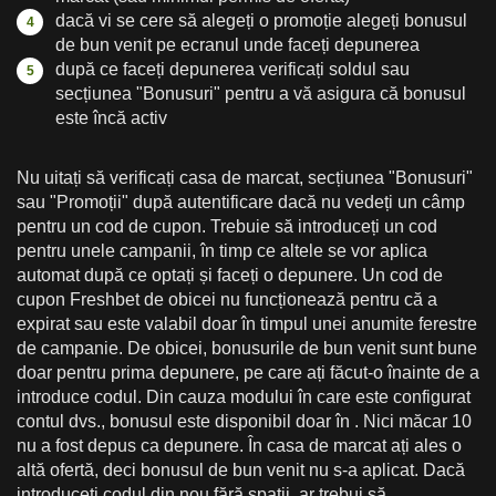
dacă vi se cere să alegeți o promoție alegeți bonusul
de bun venit pe ecranul unde faceți depunerea
după ce faceți depunerea verificați soldul sau
secțiunea "Bonusuri" pentru a vă asigura că bonusul
este încă activ
Nu uitați să verificați casa de marcat, secțiunea "Bonusuri"
sau "Promoții" după autentificare dacă nu vedeți un câmp
pentru un cod de cupon. Trebuie să introduceți un cod
pentru unele campanii, în timp ce altele se vor aplica
automat după ce optați și faceți o depunere. Un cod de
cupon Freshbet de obicei nu funcționează pentru că a
expirat sau este valabil doar în timpul unei anumite ferestre
de campanie. De obicei, bonusurile de bun venit sunt bune
doar pentru prima depunere, pe care ați făcut-o înainte de a
introduce codul. Din cauza modului în care este configurat
contul dvs., bonusul este disponibil doar în . Nici măcar 10
nu a fost depus ca depunere. În casa de marcat ați ales o
altă ofertă, deci bonusul de bun venit nu s-a aplicat. Dacă
introduceți codul din nou fără spații, ar trebui să