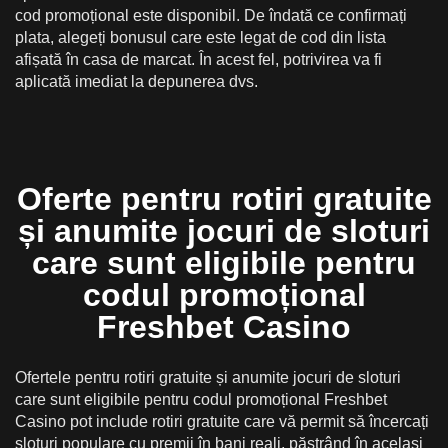
cod promoțional este disponibil. De îndată ce confirmați
plata, alegeți bonusul care este legat de cod din lista
afișată în casa de marcat. În acest fel, potrivirea va fi
aplicată imediat la depunerea dvs.
Oferte pentru rotiri gratuite
și anumite jocuri de sloturi
care sunt eligibile pentru
codul promoțional
Freshbet Casino
Ofertele pentru rotiri gratuite și anumite jocuri de sloturi
care sunt eligibile pentru codul promoțional Freshbet
Casino pot include rotiri gratuite care vă permit să încercați
sloturi populare cu premii în bani reali, păstrând în același