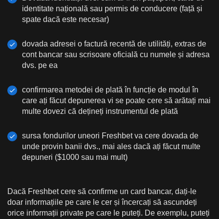
identitate națională sau permis de conducere (față și
spate dacă este necesar)
dovada adresei o factură recentă de utilități, extras de
cont bancar sau scrisoare oficială cu numele și adresa
dvs. pe ea
confirmarea metodei de plată în funcție de modul în
care ați făcut depunerea vi se poate cere să arătați mai
multe dovezi că dețineți instrumentul de plată
sursa fondurilor uneori Freshbet va cere dovada de
unde provin banii dvs., mai ales dacă ați făcut multe
depuneri ($1000 sau mai mult)
Dacă Freshbet cere să confirme un card bancar, dați-le
doar informațiile pe care le cer și încercați să ascundeți
orice informații private pe care le puteți. De exemplu, puteți