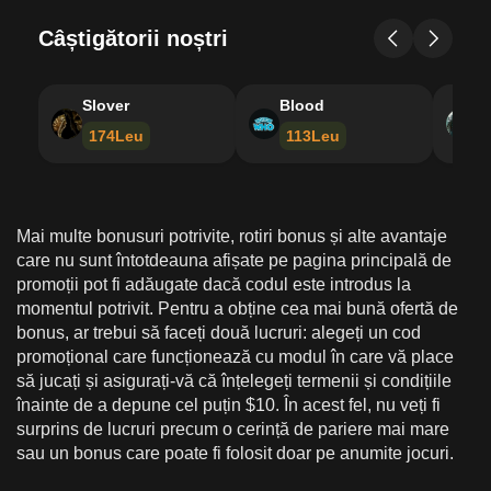
Configurarea unui cont Freshbet Casino este
Câștigătorii noștri
ușoară
Metode de depunere Freshbet: carduri, portofele
electronice, criptomonede și minime
Slover
Blood
R
174Leu
113Leu
Procesul de retragere: timpi, comisioane și
metode acceptate la Freshbet Casino
Cum să folosiți un cod de cupon
Mai multe bonusuri potrivite, rotiri bonus și alte avantaje
care nu sunt întotdeauna afișate pe pagina principală de
promoții pot fi adăugate dacă codul este introdus la
momentul potrivit. Pentru a obține cea mai bună ofertă de
bonus, ar trebui să faceți două lucruri: alegeți un cod
promoțional care funcționează cu modul în care vă place
să jucați și asigurați-vă că înțelegeți termenii și condițiile
înainte de a depune cel puțin $10. În acest fel, nu veți fi
surprins de lucruri precum o cerință de pariere mai mare
sau un bonus care poate fi folosit doar pe anumite jocuri.