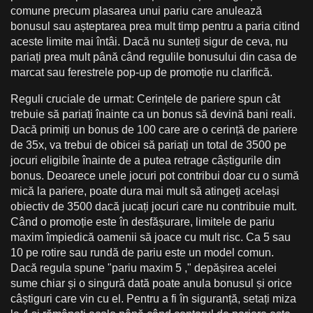
comune precum plasarea unui pariu care anulează
bonusul sau așteptarea prea mult timp pentru a paria citind
aceste limite mai întâi. Dacă nu sunteți sigur de ceva, nu
pariați prea mult până când regulile bonusului din casa de
marcat sau ferestrele pop-up de promoție nu clarifică.
Reguli cruciale de urmat: Cerințele de pariere spun cât
trebuie să pariați înainte ca un bonus să devină bani reali.
Dacă primiți un bonus de 100 care are o cerință de pariere
de 35x, va trebui de obicei să pariați un total de 3500 pe
jocuri eligibile înainte de a putea retrage câștigurile din
bonus. Deoarece unele jocuri pot contribui doar cu o sumă
mică la pariere, poate dura mai mult să atingeți același
obiectiv de 3500 dacă jucați jocuri care nu contribuie mult.
Când o promoție este în desfășurare, limitele de pariu
maxim împiedică oamenii să joace cu mult risc. Ca 5 sau
10 pe rotire sau rundă de pariu este un model comun.
Dacă regula spune "pariu maxim 5 ," depășirea acelei
sume chiar și o singură dată poate anula bonusul și orice
câștiguri care vin cu el. Pentru a fi în siguranță, setați miza