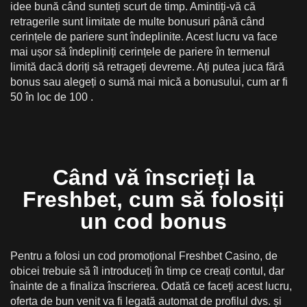
idee bună când sunteți scurt de timp. Amintiți-vă că
retragerile sunt limitate de multe bonusuri până când
cerințele de pariere sunt îndeplinite. Acest lucru va face
mai ușor să îndepliniți cerințele de pariere în termenul
limită dacă doriți să retrageți devreme. Ați putea juca fără
bonus sau alegeți o sumă mai mică a bonusului, cum ar fi
50 în loc de 100 .
Când vă înscrieți la
Freshbet, cum să folosiți
un cod bonus
Pentru a folosi un cod promoțional Freshbet Casino, de
obicei trebuie să îl introduceți în timp ce creați contul, dar
înainte de a finaliza înscrierea. Odată ce faceți acest lucru,
oferta de bun venit va fi legată automat de profilul dvs. și