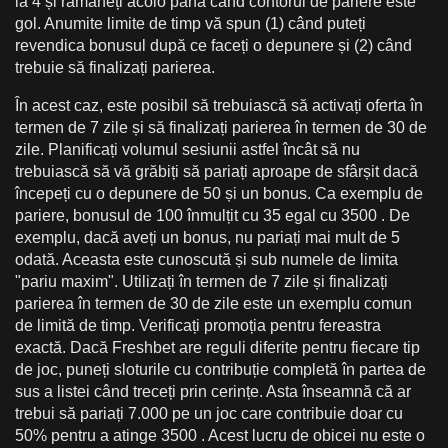
la 4 și rămâneți acolo până când contorul de pariere este
gol. Anumite limite de timp vă spun (1) când puteți
revendica bonusul după ce faceți o depunere și (2) când
trebuie să finalizați parierea.
În acest caz, este posibil să trebuiască să activați oferta în
termen de 7 zile și să finalizați parierea în termen de 30 de
zile. Planificați volumul sesiunii astfel încât să nu
trebuiască să vă grăbiți să pariați aproape de sfârșit dacă
începeți cu o depunere de 50 și un bonus. Ca exemplu de
pariere, bonusul de 100 înmulțit cu 35 egal cu 3500 . De
exemplu, dacă aveți un bonus, nu pariați mai mult de 5
odată. Aceasta este cunoscută și sub numele de limita
"pariu maxim". Utilizați în termen de 7 zile și finalizați
parierea în termen de 30 de zile este un exemplu comun
de limită de timp. Verificați promoția pentru fereastra
exactă. Dacă Freshbet are reguli diferite pentru fiecare tip
de joc, puneți sloturile cu contribuție completă în partea de
sus a listei când treceți prin cerințe. Asta înseamnă că ar
trebui să pariați 7.000 pe un joc care contribuie doar cu
50% pentru a atinge 3500 . Acest lucru de obicei nu este o