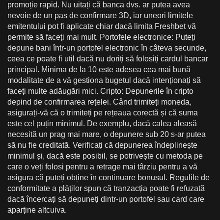
promoție rapid. Nu uitați că banca dvs. ar putea avea
nevoie de un pas de confirmare 3D, iar uneori limitele
emitentului pot fi aplicate chiar dacă limita Freshbet vă
permite să faceți mai mult. Portofele electronice: Puteți
depune bani într-un portofel electronic în câteva secunde,
ceea ce poate fi util dacă nu doriți să folosiți cardul bancar
principal. Minima de la 10 este adesea cea mai bună
modalitate de a vă gestiona bugetul dacă intenționați să
faceți multe adăugări mici. Cripto: Depunerile în cripto
depind de confirmarea rețelei. Când trimiteți moneda,
asigurați-vă că o trimiteți pe rețeaua corectă și că suma
este cel puțin minimul. De exemplu, dacă calea aleasă
necesită un prag mai mare, o depunere sub 20 s-ar putea
să nu fie creditată. Verificați că depunerea îndeplinește
minimul și, dacă este posibil, se potrivește cu metoda pe
care o veți folosi pentru a retrage mai târziu pentru a vă
asigura că puteți obține în continuare bonusul. Regulile de
conformitate a plăților spun că tranzacția poate fi refuzată
dacă încercați să depuneți dintr-un portofel sau card care
aparține altcuiva.