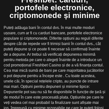
portofele electronice,
criptomonede și minime
Puteți adăuga bani în contul dvs. în mai multe moduri
ușoare, cum ar fi cu carduri bancare, portofele electronice
populare și criptomonede. Diferite opțiuni au reguli diferite
despre cât de repede vor fi trimiși banii în contul dvs., cât
puteți depune și ce poate fi necesar să confirmați înainte
de a depune. Ar trebui să verificați depunerea minimă
pentru metoda pe care o alegeți înainte de a introduce un
cod promoțional Freshbet Casino și de a vă finanța contul.
Cea mai mică sumă de bani pe care majoritatea jucătorilor
o pot depune pentru a începe este . Cu toate acestea,
unele căi, în special rețelele cripto, au puncte de intrare
mai mari. Opțiuni pentru depuneri și minime tipice:
Depunerile pot sau nu să fie disponibile în funcție de țară și
de modul în care este procesată plata. Opțiunile pe care le
veți vedea cel mai probabil la finalizare sunt afișate mai
jos, împreună cu minime rezonabile pe care le puteți folosi