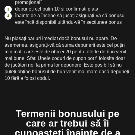
promoțional"
depuneți cel puțin 10 și confirmați plata
înainte de a începe să jucați asigurați-vă că bonusul
este încă disponibil uitându-vă în secțiunea bonus
Nu plasați pariuri imediat dacă bonusul nu apare. De
asemenea, asigurați-vă că suma depunerii este cel puțin
minimul, care este de obicei 20 pentru oferte de bun venit
mai bune. Sfat: Unele coduri de cupon pot fi folosite doar
de jucători noi la prima lor depunere. Este posibil să nu
puteți obține bonusul de bun venit mai mare dacă depuneți
10 fără a folosi codul.
Termenii bonusului pe
care ar trebui să îi
cunoașteți înainte de a