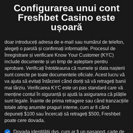
Configurarea unui cont
Freshbet Casino este
ușoară
doar introduceți adresa de e-mail sau numărul de telefon,
alegeți o parolă și confirmați informațiile. Procesul de
înregistrare și verificare Know Your Customer (KYC)
include documente și un timp de așteptare pentru
aprobare. Verificați întotdeauna că numele și data nașterii
sunt corecte pe toate documentele oficiale. Acest lucru vă
va ajuta să evitați întârzieri când doriți să vă retrageți banii
mai târziu. Verificarea KYC este un pas standard care vă
menține contul în siguranță și ajută la asigurarea că plățile
sunt legale. Înainte de prima retragere sau când tranzacțiile
totale ating anumite praguri interne, cum ar fi când
depuneți $100 sau încercați să retrageți $500, Freshbet
poate cere dovada.
Dovada identității dvs. cum ar fi un pașaport, carte de